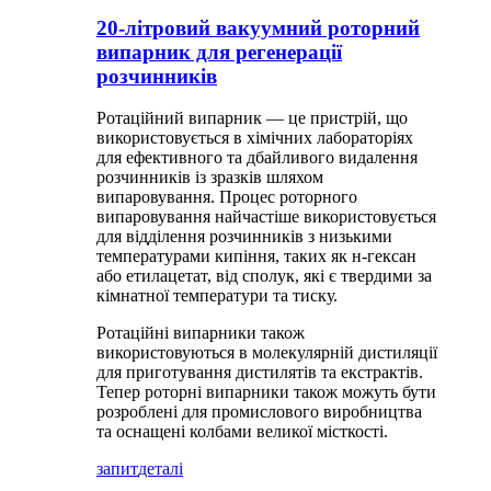
20-літровий вакуумний роторний
випарник для регенерації
розчинників
Ротаційний випарник — це пристрій, що
використовується в хімічних лабораторіях
для ефективного та дбайливого видалення
розчинників із зразків шляхом
випаровування. Процес роторного
випаровування найчастіше використовується
для відділення розчинників з низькими
температурами кипіння, таких як н-гексан
або етилацетат, від сполук, які є твердими за
кімнатної температури та тиску.
Ротаційні випарники також
використовуються в молекулярній дистиляції
для приготування дистилятів та екстрактів.
Тепер роторні випарники також можуть бути
розроблені для промислового виробництва
та оснащені колбами великої місткості.
запит
деталі