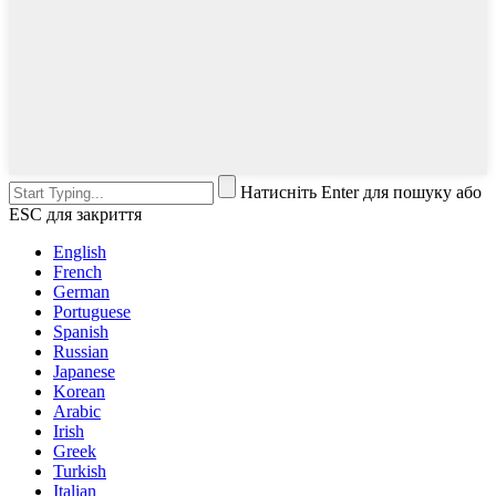
Натисніть Enter для пошуку або
ESC для закриття
English
French
German
Portuguese
Spanish
Russian
Japanese
Korean
Arabic
Irish
Greek
Turkish
Italian