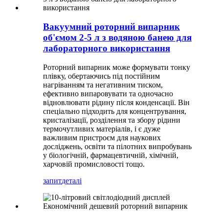
Вакуумний роторний випарник
об'ємом 2-5 л з водяною банею для
лабораторного використання
Роторний випарник може формувати тонку
плівку, обертаючись під постійним
нагріванням та негативним тиском,
ефективно випаровувати та одночасно
відновлювати рідину після конденсації. Він
спеціально підходить для концентрування,
кристалізації, розділення та збору рідини
термочутливих матеріалів, і є дуже
важливим пристроєм для наукових
досліджень, освіти та пілотних випробувань
у біологічній, фармацевтичній, хімічній,
харчовій промисловості тощо.
запит
деталі