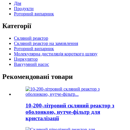
Дім
Продукти
Роторний випарник
Категорії
Скляний реактор
Скляний реактор на замовлення
Роторний випарник
Молекулярна дистиляція короткого шляху
Циркулятор
Вакуумний насос
Рекомендовані товари
10-200-літровий скляний реактор з
оболонкою, нутче-фільтр для
кристалізації