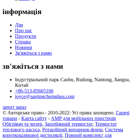
інформація
Дім
Про нас
Продукти
Справа
Новини
Зв'яжіться з нами
зв'яжіться з нами
Індустріальний парк Caobu, Rudong, Nantong, Jiangsu,
Китай
+86-513-85665166
joyce@sanjingchemglass.com
запит зараз
© Авторське право - 2010-2022: Усі права захищено.
Гарячі
товари
-
Карта сайту
-
AMP для мобільних пристроїв
Обігрівач та чилер
,
Запобіжний термостат
,
Термостат
теплового насоса
,
Ротаційний випарник-флеш
,
Система
короткошляхової дистиляції
,
Повний комплект для