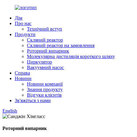
Дім
Про нас
Технічний вступ
Продукти
Скляний реактор
Скляний реактор на замовлення
Роторний випарник
Молекулярна дистиляція короткого шляху
Циркулятор
Вакуумний насос
Справа
Новини
Новини компанії
Знання продукту
Відгуки клієнтів
Зв'яжіться з нами
English
Роторний випарник